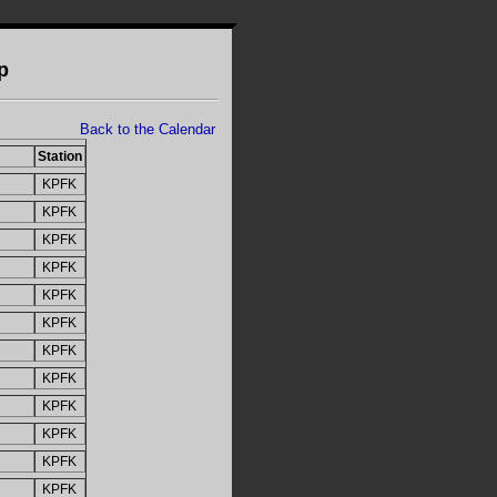
p
Back to the Calendar
Station
KPFK
KPFK
KPFK
KPFK
KPFK
KPFK
KPFK
KPFK
KPFK
KPFK
KPFK
KPFK