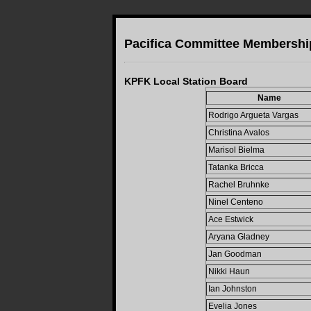
Pacifica Committee Membershi
KPFK Local Station Board
Name
Rodrigo Argueta Vargas
Christina Avalos
Marisol Bielma
Tatanka Bricca
Rachel Bruhnke
Ninel Centeno
Ace Estwick
Aryana Gladney
Jan Goodman
Nikki Haun
Ian Johnston
Evelia Jones