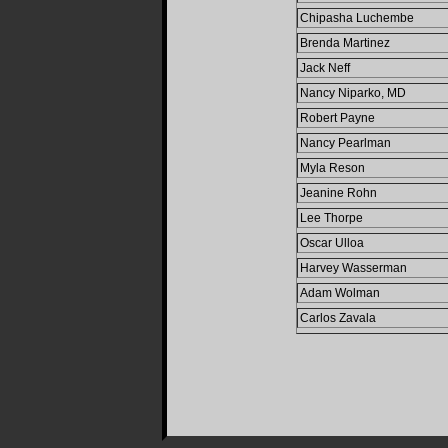
Chipasha Luchembe
Brenda Martinez
Jack Neff
Nancy Niparko, MD
Robert Payne
Nancy Pearlman
Myla Reson
Jeanine Rohn
Lee Thorpe
Oscar Ulloa
Harvey Wasserman
Adam Wolman
Carlos Zavala